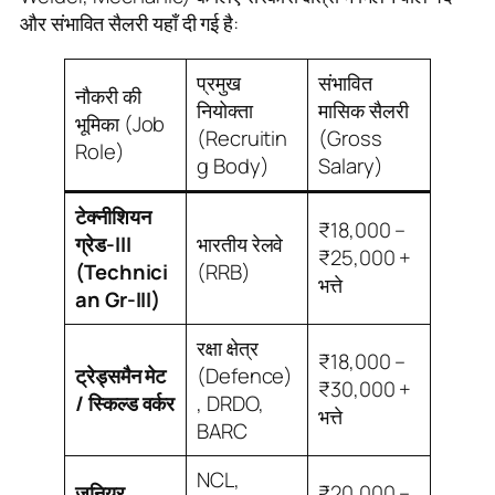
और संभावित सैलरी यहाँ दी गई है:
प्रमुख
संभावित
नौकरी की
नियोक्ता
मासिक सैलरी
भूमिका (Job
(Recruitin
(Gross
Role)
g Body)
Salary)
टेक्नीशियन
₹18,000 –
ग्रेड-III
भारतीय रेलवे
₹25,000 +
(Technici
(RRB)
भत्ते
an Gr-III)
रक्षा क्षेत्र
₹18,000 –
ट्रेड्समैन मेट
(Defence)
₹30,000 +
/ स्किल्ड वर्कर
, DRDO,
भत्ते
BARC
NCL,
जूनियर
₹20,000 –