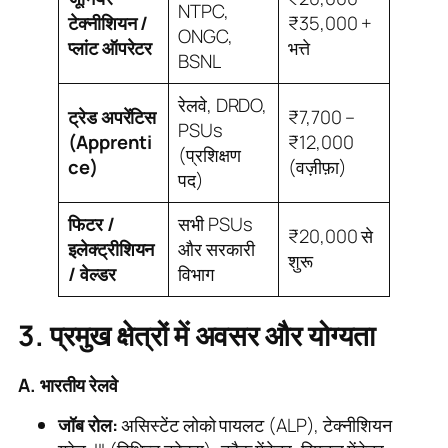
NTPC,
टेक्नीशियन /
₹35,000 +
ONGC,
प्लांट ऑपरेटर
भत्ते
BSNL
रेलवे, DRDO,
ट्रेड अपरेंटिस
₹7,700 –
PSUs
(Apprenti
₹12,000
(प्रशिक्षण
ce)
(वज़ीफ़ा)
पद)
फिटर /
सभी PSUs
₹20,000 से
इलेक्ट्रीशियन
और सरकारी
शुरू
/ वेल्डर
विभाग
3. प्रमुख क्षेत्रों में अवसर और योग्यता
A. भारतीय रेलवे
जॉब रोल:
असिस्टेंट लोको पायलट (ALP), टेक्नीशियन