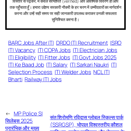
विस्तार से पढ़कर, मैं केवल सत्यापित (verified) और आवश्यक विवरण ही आप
तक पहुँचाता हूँ। हमारा उद्देश्य सरकारी नौकरी के हर चरण में उम्मीदवारों का मार्गदर्शन
करना और उन्हें सही समय पर सही जानकारी उपलब्ध कराकर उनकी सफलता
सुनिश्चित करना है।
BARC Jobs After ITI
DRDO ITI Recruitment
ISRO
ITI Vacancy
ITI COPA Jobs
ITI Electrician Jobs
ITI Eligibility
ITI Fitter Jobs
ITI Govt Jobs 2025
ITI Ke Baad Job
ITI Salary
ITI Sarkari Naukri
ITI
Selection Process
ITI Welder Jobs
NCL ITI
Bharti
Railway ITI Jobs
←
MP Police SI
संत शिरोमणि रविदास ग्लोबल स्किल्स पार्क
सिलेबस 2025
(SSRGSP), भोपाल विश्वस्तरीय कौशल
प्रारंभिक और मुख्य