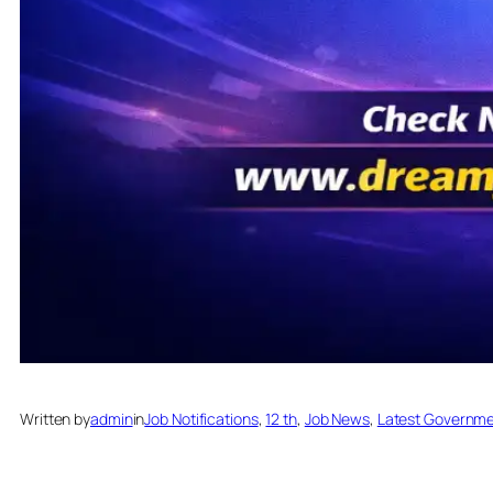
Written by
admin
in
Job Notifications
, 
12 th
, 
Job News
, 
Latest Governme