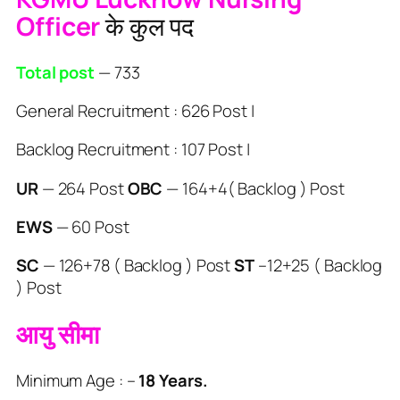
Officer
के कुल पद
Total post
— 733
General Recruitment : 626 Post |
Backlog Recruitment : 107 Post |
UR
— 264 Post
OBC
— 164+4( Backlog ) Post
EWS
— 60 Post
SC
— 126+78 ( Backlog ) Post
ST
–12+25 ( Backlog
) Post
आयु सीमा
Minimum Age : –
18 Years.