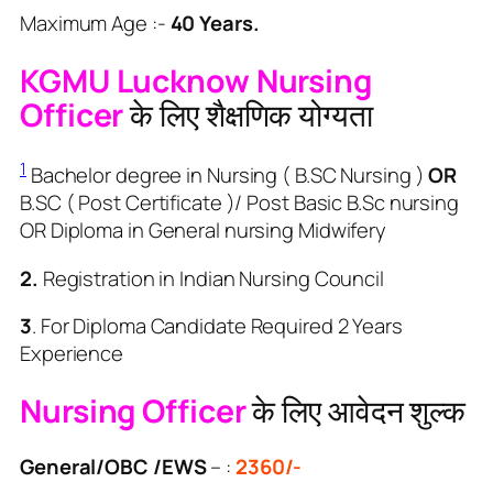
Maximum Age :-
40 Years.
KGMU Lucknow Nursing
Officer
के लिए शैक्षणिक योग्यता
1
Bachelor degree in Nursing ( B.SC Nursing )
OR
B.SC ( Post Certificate )/ Post Basic B.Sc nursing
OR Diploma in General nursing Midwifery
2.
Registration in Indian Nursing Council
3
. For Diploma Candidate Required 2 Years
Experience
Nursing Officer
के लिए आवेदन शुल्क
General/OBC /EWS
– :
2360/-