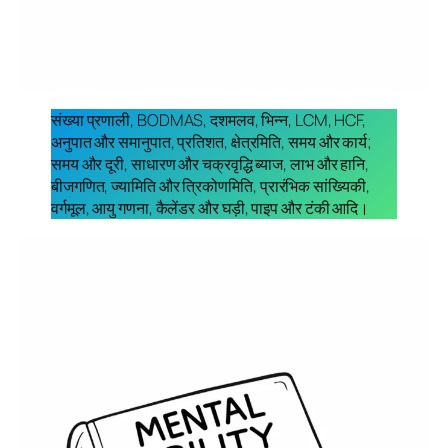
संख्या प्रणाली, BODMAS, दशमलव, भिन्न, LCM, HCF,
अनुपात और समानुपात, प्रतिशत, क्षेत्रमिति, समय और कार्य;
समय और दूरी, साधारण और चक्रवृद्धि ब्याज, लाभ और हानि,
बीजगणित, ज्यामिति और त्रिकोणमिति, प्रारंभिक सांख्यिकी,
वर्गमूल, आयु गणना, कैलेंडर और घड़ी, पाइप और टंकी आदि।