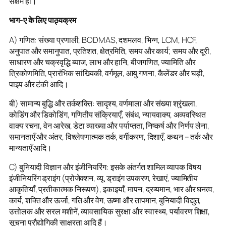
सक्षम हो।
भाग-ए के लिए पाठ्यक्रम
A) गणित: संख्या प्रणाली, BODMAS, दशमलव, भिन्न, LCM, HCF,
अनुपात और समानुपात, प्रतिशत, क्षेत्रमिति, समय और कार्य; समय और दूरी,
साधारण और चक्रवृद्धि ब्याज, लाभ और हानि, बीजगणित, ज्यामिति और
त्रिकोणमिति, प्रारंभिक सांख्यिकी, वर्गमूल, आयु गणना, कैलेंडर और घड़ी,
पाइप और टंकी आदि।
बी) सामान्य बुद्धि और तर्कशक्ति: सादृश्य, वर्णमाला और संख्या श्रृंखला,
कोडिंग और डिकोडिंग, गणितीय संक्रियाएँ, संबंध, न्यायवाक्य, अव्यवस्थित
वाक्य रचना, वेन आरेख, डेटा व्याख्या और पर्याप्तता, निष्कर्ष और निर्णय लेना,
समानताएँ और अंतर, विश्लेषणात्मक तर्क, वर्गीकरण, दिशाएँ, कथन – तर्क और
मान्यताएँ आदि।
C) बुनियादी विज्ञान और इंजीनियरिंग: इसके अंतर्गत शामिल व्यापक विषय
इंजीनियरिंग ड्राइंग (प्रोजेक्शन, व्यू, ड्राइंग उपकरण, रेखाएं, ज्यामितीय
आकृतियाँ, प्रतीकात्मक निरूपण), इकाइयाँ, मापन, द्रव्यमान, भार और घनत्व,
कार्य, शक्ति और ऊर्जा, गति और वेग, ऊष्मा और तापमान, बुनियादी विद्युत,
उत्तोलक और सरल मशीनें, व्यावसायिक सुरक्षा और स्वास्थ्य, पर्यावरण शिक्षा,
सूचना प्रौद्योगिकी साक्षरता आदि हैं।