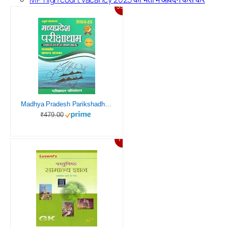
39%
Madhya Pradesh Parikshadham 2024 MP GK 4th Edition Book in Hindi for All Mppsc Exams and Other All Mp Exams 2024-25
₹479.00
7%